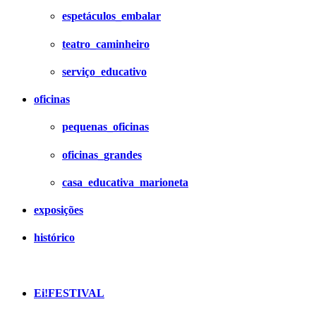
espetáculos_embalar
teatro_caminheiro
serviço_educativo
oficinas
pequenas_oficinas
oficinas_grandes
casa_educativa_marioneta
exposições
histórico
Ei!FESTIVAL