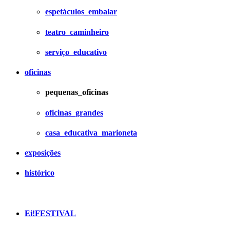
espetáculos_embalar
teatro_caminheiro
serviço_educativo
oficinas
pequenas_oficinas
oficinas_grandes
casa_educativa_marioneta
exposições
histórico
Ei!FESTIVAL