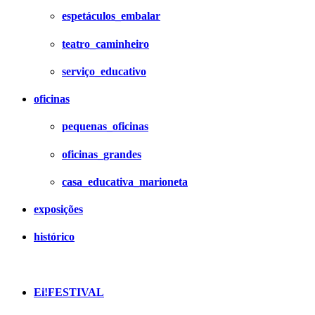
espetáculos_embalar
teatro_caminheiro
serviço_educativo
oficinas
pequenas_oficinas
oficinas_grandes
casa_educativa_marioneta
exposições
histórico
Ei!FESTIVAL