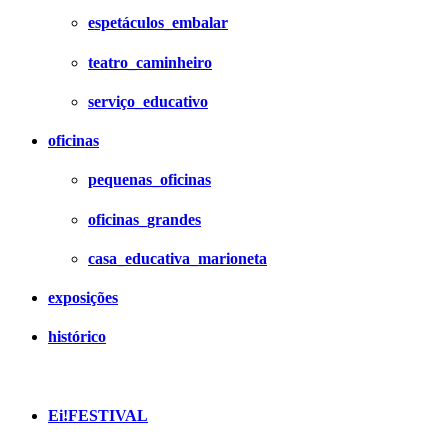
espetáculos_embalar
teatro_caminheiro
serviço_educativo
oficinas
pequenas_oficinas
oficinas_grandes
casa_educativa_marioneta
exposições
histórico
Ei!FESTIVAL