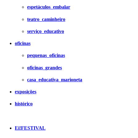
espetáculos_embalar
teatro_caminheiro
serviço_educativo
oficinas
pequenas_oficinas
oficinas_grandes
casa_educativa_marioneta
exposições
histórico
Ei!FESTIVAL