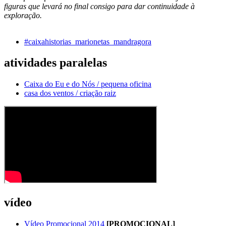
figuras que levará no final consigo para dar continuidade à
exploração.
#caixahistorias_marionetas_mandragora
atividades paralelas
Caixa do Eu e do Nós / pequena oficina
casa dos ventos / criação raiz
vídeo
Vídeo Promocional 2014
[PROMOCIONAL]