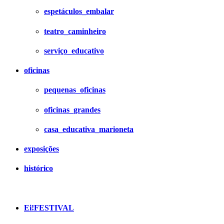
espetáculos_embalar
teatro_caminheiro
serviço_educativo
oficinas
pequenas_oficinas
oficinas_grandes
casa_educativa_marioneta
exposições
histórico
Ei!FESTIVAL