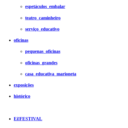
espetáculos_embalar
teatro_caminheiro
serviço_educativo
oficinas
pequenas_oficinas
oficinas_grandes
casa_educativa_marioneta
exposições
histórico
Ei!FESTIVAL