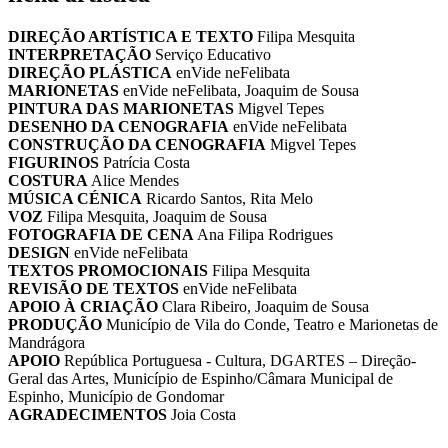
DIREÇÃO ARTÍSTICA E TEXTO
Filipa Mesquita
INTERPRETAÇÃO
Serviço Educativo
DIREÇÃO PLÁSTICA
enVide neFelibata
MARIONETAS
enVide neFelibata, Joaquim de Sousa
PINTURA DAS MARIONETAS
Migvel Tepes
DESENHO DA CENOGRAFIA
enVide neFelibata
CONSTRUÇÃO DA CENOGRAFIA
Migvel Tepes
FIGURINOS
Patrícia Costa
COSTURA
Alice Mendes
MÚSICA CÉNICA
Ricardo Santos, Rita Melo
VOZ
Filipa Mesquita, Joaquim de Sousa
FOTOGRAFIA DE CENA
Ana Filipa Rodrigues
DESIGN
enVide neFelibata
TEXTOS PROMOCIONAIS
Filipa Mesquita
REVISÃO DE TEXTOS
enVide neFelibata
APOIO À CRIAÇÃO
Clara Ribeiro, Joaquim de Sousa
PRODUÇÃO
Município de Vila do Conde, Teatro e Marionetas de
Mandrágora
APOIO
República Portuguesa - Cultura, DGARTES – Direção-
Geral das Artes, Município de Espinho/Câmara Municipal de
Espinho, Município de Gondomar
AGRADECIMENTOS
Joia Costa