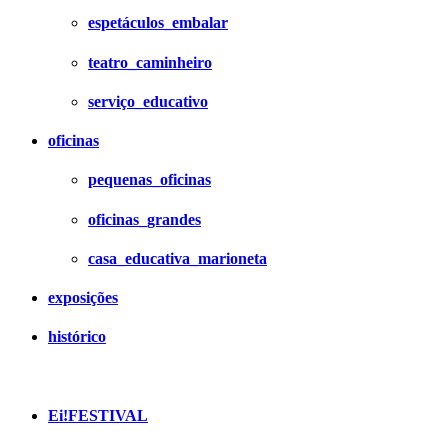
espetáculos_embalar
teatro_caminheiro
serviço_educativo
oficinas
pequenas_oficinas
oficinas_grandes
casa_educativa_marioneta
exposições
histórico
Ei!FESTIVAL